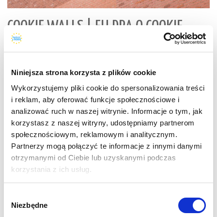
COOKIE WALLS | EU DPA O COOKIE
WALLS I UDZIELANIU ZGODY
LUT 16, 2020
Niniejsza strona korzysta z plików cookie
PLIKI COOKIES
,
POLITYKA COOKIES
,
ZGODA NA COOKIES
Wykorzystujemy pliki cookie do spersonalizowania treści
Rozporządzenie o Ochronie Danych Osobowych (RODO) oraz ePR
i reklam, aby oferować funkcje społecznościowe i
(ePrivacy Directive) wpływają na to, jak, jako właściciel strony
analizować ruch w naszej witrynie. Informacje o tym, jak
internetowej, musisz uzyskiwać i przechowywać zgody cookie od
korzystasz z naszej witryny, udostępniamy partnerom
użytkowników z UE. Wypróbuj nasz test zgodności, żeby
społecznościowym, reklamowym i analitycznym.
sprawdzić, czy Twoja strona używa plików cookie i modułów
Partnerzy mogą połączyć te informacje z innymi danymi
śledzących zgodnie z RODO i ePR. Cookie wall to sposób, którego
otrzymanymi od Ciebie lub uzyskanymi podczas
używają strony, […]
korzystania z ich usług.
Wybór
Niezbędne
zgody