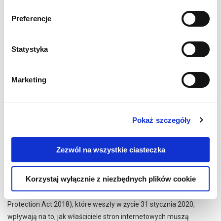
Preferencje
Statystyka
Marketing
Pokaż szczegóły
UK-GDPR: NOWE BRYTYJSKIE PRAWO
Zezwól na wszystkie ciasteczka
PO BREXICIE
Korzystaj wyłącznie z niezbędnych plików cookie
LUT 05, 2020
POLITYKA PRYWATNOŚCI
,
RODO
Nowe UK-GDPR i poprawiona ustawa o ochronie danych (Data
Protection Act 2018), które weszły w życie 31 stycznia 2020,
wpływają na to, jak właściciele stron internetowych muszą