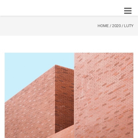
Toggle
naviga
HOME
/
2020
/
LUTY