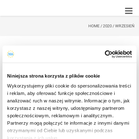
Toggle
naviga
HOME
/
2020
/
WRZESIEŃ
Niniejsza strona korzysta z plików cookie
Wykorzystujemy pliki cookie do spersonalizowania treści
i reklam, aby oferować funkcje społecznościowe i
analizować ruch w naszej witrynie. Informacje o tym, jak
korzystasz z naszej witryny, udostępniamy partnerom
społecznościowym, reklamowym i analitycznym.
COOKIEBOT W PEŁNI OBSŁUGUJE
Partnerzy mogą połączyć te informacje z innymi danymi
otrzymanymi od Ciebie lub uzyskanymi podczas
NOWY GOOGLE CONSENT MODE |
korzystania z ich usług.