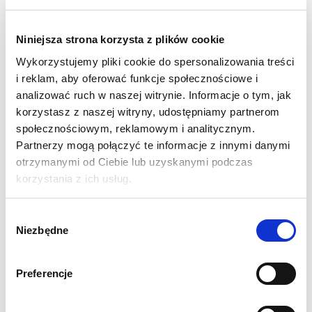
używając dowolnego edytora tekstowego np Notatnik na swoim
komputerze.
Niniejsza strona korzysta z plików cookie
Gdzie są przechowywane pliki
Wykorzystujemy pliki cookie do spersonalizowania treści
cookies?
i reklam, aby oferować funkcje społecznościowe i
analizować ruch w naszej witrynie. Informacje o tym, jak
Cookies są przechowywane na dysku twardym komputera, a
korzystasz z naszej witryny, udostępniamy partnerom
dokładniej w folderze Twojej przeglądarki internetowej takiej jak
społecznościowym, reklamowym i analitycznym.
Internet Explorer, Firefox, Safari, Chrome, itp.
Partnerzy mogą połączyć te informacje z innymi danymi
otrzymanymi od Ciebie lub uzyskanymi podczas
Przeglądarki na Twoim komputerze nie komunikują się między
korzystania z ich usług.
sobą. Znaczy to w praktyce, że jeśli szukasz swoich następnych
wakacji używając Google Chrome reklamy hoteli i wynajmu
Wybór
samochodów nie pokażą się w Firefox.
Niezbędne
zgody
Żeby zobaczyć i zarządzać plikami cookies na swoim
Preferencje
komputerze, musisz sprawdzić jak to robić osobno dla każdej
przeglądarki jakiej używasz na swoim komputerze.