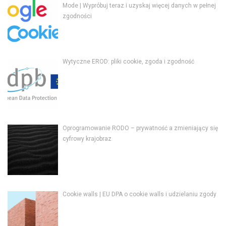
Mode | Wypróbuj teraz i uzyskaj więcej danych w pełnej
zgodności
Wytyczne EROD: pliki cookie, zgoda i zgodność
Oprogramowanie RODO – prywatność a zmieniający się
cyfrowy krajobraz
Cookie walls | EU DPA o cookie walls i udzielaniu zgody