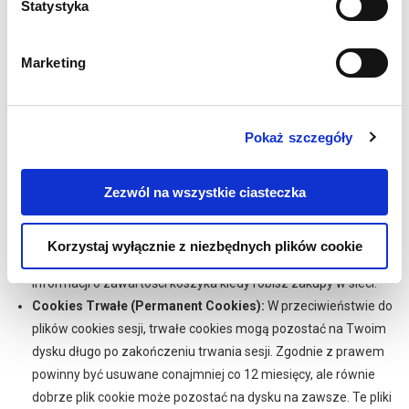
Statystyka
Zobacz instrukcje jak przeglądać i zarządzać plikami cookies w
rożnych przeglądarkach (eng).
Marketing
Jakie są rodzaje plików cookies?
Ogólnie pliki cookies można przydzielić do jednej z następujących
Pokaż szczegóły
kategori, ze względu na czas ich trwania i pochodzenie:
Zezwól na wszystkie ciasteczka
Cookies Sesji (Session Cookies):
Jak nazwa wskazuje pliki
cookies sesji są tymczasowe i przedawniają się kiedy
opuszczasz stronę. Ten typ plików cookies jest używany
Korzystaj wyłącznie z niezbędnych plików cookie
głównie przez sklepy internetowe do przechowywania
informacji o zawartości koszyka kiedy robisz zakupy w sieci.
Cookies Trwałe (Permanent Cookies):
W przeciwieństwie do
plików cookies sesji, trwałe cookies mogą pozostać na Twoim
dysku długo po zakończeniu trwania sesji. Zgodnie z prawem
powinny być usuwane conajmniej co 12 miesięcy, ale równie
dobrze plik cookie może pozostać na dysku na zawsze. Te pliki